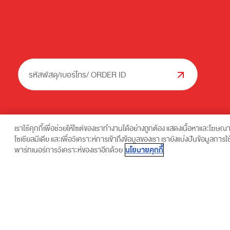
รหัสพัสดุ/เบอร์โทร/ ORDER ID
เราใช้คุกกี้เพื่อช่วยให้ไซต์ของเราทำงานได้อย่างถูกต้อง แสดงเนื้อหาและโฆษณ
โซเชียลมีเดีย และเพื่อวิเคราะห์การเข้าถึงข้อมูลของเรา เรายังแบ่งปันข้อมูลก
ส่งด่วน ถึงไว...
ท่านสามารถขอยกเลิกความยินยอม ในการประมวลผลข้อมูลส่วนบุคคลสำหรับข้อมู
นโยบายคุกกี้
พาร์ทเนอร์การวิเคราะห์ของเราอีกด้วย
ข้อมูลส่วนบุคคล พ.ศ. 2562 ใช้บังคับ โดย
คลิกที่นี่
หรือติดต่อผู้ควบคุมข้อมู