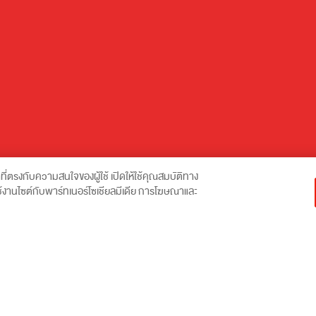
าที่ตรงกับความสนใจของผู้ใช้ เปิดให้ใช้คุณสมบัติทาง
ารใช้งานไซต์กับพาร์ทเนอร์โซเชียลมีเดีย การโฆษณาและ
ลที่เอสซีจี (บริษัทปูนซิเมนต์ไทย จำกัด (มหาชน) และบริษัทในกลุ่มเอสซีจีตา
คำนวณค่าส่ง
ลส่วนบุคคลที่ระบุไว้ใน
นโยบายความเป็นส่วนตัว
หรือติดต่อที่
info@scgexpress.c