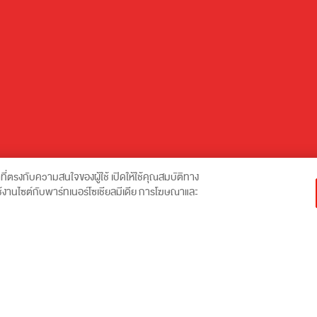
าที่ตรงกับความสนใจของผู้ใช้ เปิดให้ใช้คุณสมบัติทาง
ารใช้งานไซต์กับพาร์ทเนอร์โซเชียลมีเดีย การโฆษณาและ
ลที่เอสซีจี (บริษัทปูนซิเมนต์ไทย จำกัด (มหาชน) และบริษัทในกลุ่มเอสซีจีตา
คำนวณค่าส่ง
ลส่วนบุคคลที่ระบุไว้ใน
นโยบายความเป็นส่วนตัว
หรือติดต่อที่
info@scgexpress.c