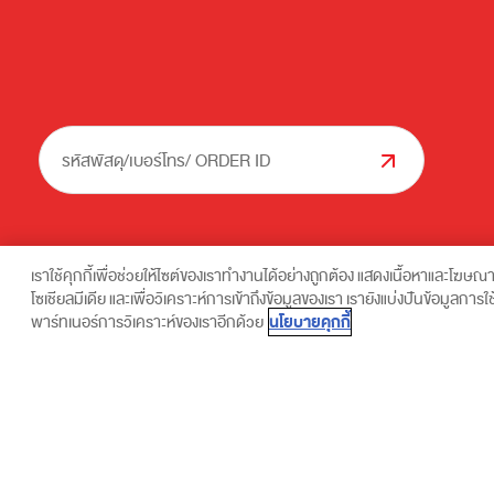
รหัสพัสดุ/เบอร์โทร/ ORDER ID
เราใช้คุกกี้เพื่อช่วยให้ไซต์ของเราทำงานได้อย่างถูกต้อง แสดงเนื้อหาและโฆษณ
โซเชียลมีเดีย และเพื่อวิเคราะห์การเข้าถึงข้อมูลของเรา เรายังแบ่งปันข้อมูลก
ส่งด่วน ถึงไว...
ท่านสามารถขอยกเลิกความยินยอม ในการประมวลผลข้อมูลส่วนบุคคลสำหรับข้อมู
นโยบายคุกกี้
พาร์ทเนอร์การวิเคราะห์ของเราอีกด้วย
ข้อมูลส่วนบุคคล พ.ศ. 2562 ใช้บังคับ โดย
คลิกที่นี่
หรือติดต่อผู้ควบคุมข้อมู