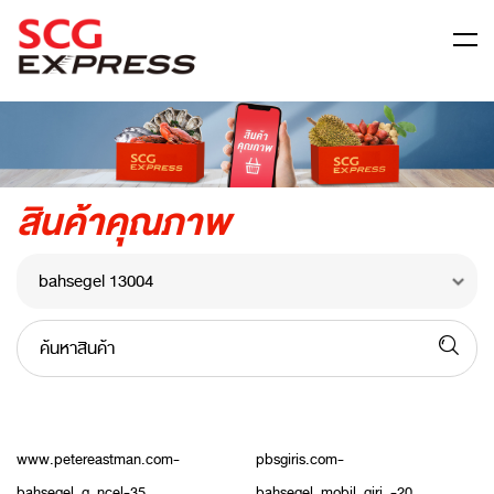
ข้อมูลบริษัท
สินค้าคุณภาพ
สมัครตัวแทน
สมัครเป็นลูกค้า Business
ศูนย์กลางข้อมูลส่วนบุคคล
ติดต่อเรา
ค้นหาสินค้า
คำถามที่พบบ่อย
www.petereastman.com-
pbsgiris.com-
bahsegel_g_ncel-35
bahsegel_mobil_giri_-20