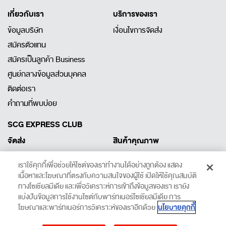
เกี่ยวกับเรา
บริการของเรา
ข้อมูลบริษัท
เงื่อนไขการจัดส่ง
สมัครตัวแทน
สมัครเป็นลูกค้า Business
ศูนย์กลางข้อมูลส่วนบุคคล
ติดต่อเรา
คำถามที่พบบ่อย
SCG EXPRESS CLUB
จัดส่ง
สินค้าคุณภาพ
ลงทะเบียนพัสดุ
สินค้าคุณภาพ
เราใช้คุกกี้เพื่อช่วยให้ไซต์ของเราทำงานได้อย่างถูกต้อง แสดง
เรียกรถเข้ารับพัสดุ
สินค้าและคูปอง
เนื้อหาและโฆษณาที่ตรงกับความสนใจของผู้ใช้ เปิดให้ใช้คุณสมบัติ
โปรโมชั่นและข่าวสาร
จุดส่งพัสดุและพื้นที่ให้บริการ
ทางโซเชียลมีเดีย และเพื่อวิเคราะห์การเข้าถึงข้อมูลของเรา เรายัง
แบ่งปันข้อมูลการใช้งานไซต์กับพาร์ทเนอร์โซเชียลมีเดีย การ
คำนวณค่าส่ง
นโยบายคุกกี้
โฆษณาและพาร์ทเนอร์การวิเคราะห์ของเราอีกด้วย
ตรวจสอบสถานะพัสดุ