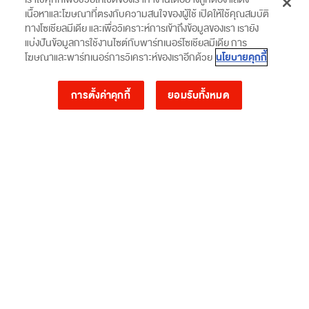
เรียกรถเข้ารับพัสดุ
สินค้าและคูปอง
เนื้อหาและโฆษณาที่ตรงกับความสนใจของผู้ใช้ เปิดให้ใช้คุณสมบัติ
โปรโมชั่นและข่าวสาร
จุดส่งพัสดุและพื้นที่ให้บริการ
ทางโซเชียลมีเดีย และเพื่อวิเคราะห์การเข้าถึงข้อมูลของเรา เรายัง
แบ่งปันข้อมูลการใช้งานไซต์กับพาร์ทเนอร์โซเชียลมีเดีย การ
คำนวณค่าส่ง
นโยบายคุกกี้
โฆษณาและพาร์ทเนอร์การวิเคราะห์ของเราอีกด้วย
ตรวจสอบสถานะพัสดุ
การตั้งค่าคุกกี้
ยอมรับทั้งหมด
บริษัท เอสซีจี เอ็กซ์เพรส จำกัด
ตึกศูนย์การค้า เกตเวย์ แอท บางซื่อ เลขที่ห้อง OF 6002 ชั้น 6 162/1-2 ,
168/10 ถนนประชาราษฏร์ สาย 2 แขวงบางซื่อ เขตบางซื่อ กรุงเทพมหานคร 10800
Copyright © 2022 SCG EXPRESS Company Limited. All Rights Reserved