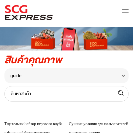
ข้อมูลบริษัท
สินค้าคุณภาพ
สมัครตัวแทน
สมัครเป็นลูกค้า Business
ศูนย์กลางข้อมูลส่วนบุคคล
ติดต่อเรา
ค้นหาสินค้า
คำถามที่พบบ่อย
Тщательный обзор игрового клуба
Лучшие условия для пользователей
с функцией безвозмездного
в интернет-казино.