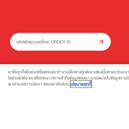
รหัสพัสดุ/เบอร์โทร/ ORDER ID
เราใช้คุกกี้เพื่อช่วยให้ไซต์ของเราทำงานได้อย่างถูกต้อง แสดงเนื้อหาและโฆษณ
โซเชียลมีเดีย และเพื่อวิเคราะห์การเข้าถึงข้อมูลของเรา เรายังแบ่งปันข้อมูลก
ส่งด่วน ถึงไว...
ท่านสามารถขอยกเลิกความยินยอม ในการประมวลผลข้อมูลส่วนบุคคลสำหรับข้อมู
นโยบายคุกกี้
พาร์ทเนอร์การวิเคราะห์ของเราอีกด้วย
ข้อมูลส่วนบุคคล พ.ศ. 2562 ใช้บังคับ โดย
คลิกที่นี่
หรือติดต่อผู้ควบคุมข้อมู