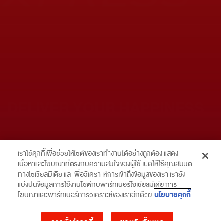
DELIVER YOUR HAPPINESS
เราใช้คุกกี้เพื่อช่วยให้ไซต์ของเราทำงานได้อย่างถูกต้อง แสดง
เนื้อหาและโฆษณาที่ตรงกับความสนใจของผู้ใช้ เปิดให้ใช้คุณสมบัติ
ปิด
Tracking No./ Order ID / Telephone No.
ทางโซเชียลมีเดีย และเพื่อวิเคราะห์การเข้าถึงข้อมูลของเรา เรายัง
ท่านสามารถขอยกเลิกความยินยอม ในการประมวลผลข้อมูลส่วนบุคคล
แบ่งปันข้อมูลการใช้งานไซต์กับพาร์ทเนอร์โซเชียลมีเดีย การ
สำหรับข้อมูลที่เอสซีจี (บริษัทปูนซิเมนต์ไทย จำกัด (มหาชน) และบริษัทใน
นโยบายคุกกี้
โฆษณาและพาร์ทเนอร์การวิเคราะห์ของเราอีกด้วย
กลุ่มเอสซีจีตามงบการเงินรวม) เก็บรวบรวมไว้ก่อนวันที่พระราช
บัญญัติคุ้มครองข้อมูลส่วนบุคคล พ.ศ. 2562 ใช้บังคับ โดย
คลิกที่นี่
PRICING
หรือติดต่อผู้ควบคุมข้อมูลส่วนบุคคลที่ระบุไว้ใน
นโยบายความเป็นส่วน