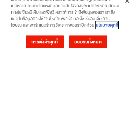
เรียกรถเข้ารับพัสดุ
สินค้าและคูปอง
เนื้อหาและโฆษณาที่ตรงกับความสนใจของผู้ใช้ เปิดให้ใช้คุณสมบัติ
โปรโมชั่นและข่าวสาร
จุดส่งพัสดุและพื้นที่ให้บริการ
ทางโซเชียลมีเดีย และเพื่อวิเคราะห์การเข้าถึงข้อมูลของเรา เรายัง
แบ่งปันข้อมูลการใช้งานไซต์กับพาร์ทเนอร์โซเชียลมีเดีย การ
คำนวณค่าส่ง
นโยบายคุกกี้
โฆษณาและพาร์ทเนอร์การวิเคราะห์ของเราอีกด้วย
ตรวจสอบสถานะพัสดุ
การตั้งค่าคุกกี้
ยอมรับทั้งหมด
บริษัท เอสซีจี เอ็กซ์เพรส จำกัด
ตึกศูนย์การค้า เกตเวย์ แอท บางซื่อ เลขที่ห้อง OF 6002 ชั้น 6 162/1-2 ,
168/10 ถนนประชาราษฏร์ สาย 2 แขวงบางซื่อ เขตบางซื่อ กรุงเทพมหานคร 10800
Copyright © 2022 SCG EXPRESS Company Limited. All Rights Reserved